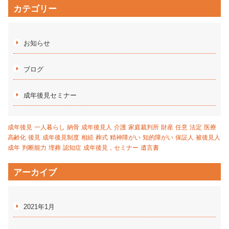
カテゴリー
お知らせ
ブログ
成年後見セミナー
成年後見
一人暮らし
納骨
成年後見人
介護
家庭裁判所
財産
任意
法定
医療
高齢化
後見
成年後見制度
相続
葬式
精神障がい
知的障がい
保証人
被後見人
成年
判断能力
埋葬
認知症
成年後見，セミナー
遺言書
アーカイブ
2021年1月